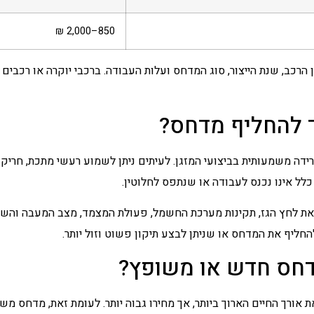
850–2,000 ₪
רכב, שנת הייצור, סוג המדחס ועלות העבודה. ברכבי יוקרה או רכבים ה
 להחליף מדחס?
ידה משמעותית בביצועי המזגן. לעיתים ניתן לשמוע רעשי מתכת, חריק
לל אינו נכנס לעבודה או שנתפס לחלוטין.
את לחץ הגז, תקינות מערכת החשמל, פעולת המצמד, מצב המעבה והשס
חליף את המדחס או שניתן לבצע תיקון פשוט וזול יותר.
דחס חדש או משופץ?
ורך החיים הארוך ביותר, אך מחירו גבוה יותר. לעומת זאת, מדחס משופ