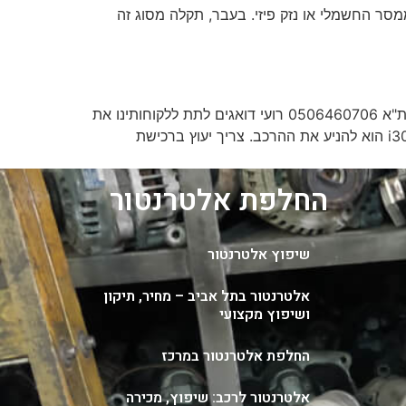
מסר החשמלי או נזק פיזי. בעבר, תקלה מסוג זה
סטרטר ליונדאי i30 מחיר ללא תחרות אנחנו בעוגן סטרט שיפוץ סטרטרים ואלטרנטורים לכלל סוגי הרכב יעקב וסרמן 7 ת"א 0506460706 רועי דואגים לתת ללקוחותינו את
המחיר הזול ביותר סטרטר ליונדאי טוסון ובאיכות הכי טובה למחיר. תפקידו של סטרטר וכמה עולה סטרטר לרכב? יונדאי i30 הוא להניע את ההרכב. צריך יעוץ ברכישת
החלפת אלטרנטור
שיפוץ אלטרנטור
אלטרנטור בתל אביב – מחיר, תיקון
ושיפוץ מקצועי
החלפת אלטרנטור במרכז
אלטרנטור לרכב: שיפוץ, מכירה