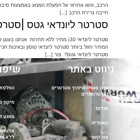
הרכב, והוא אחראי על הפעלת המנוע באמצעות סיבובו
חייבה גרירת הרכב […]
סטרטר ליונדאי גטס |סטרטר ליונד
סטרטר ליונדאי גטס? צור […]
ניווט באתר
שיפוץ
עוגן סטרט שיפוץ סטרטרים
החלפת 
ואלטרנטורים
תיקון ס
אודות
מתנע ל
מאמרים
אלטרנט
צור קשר
ללא פער